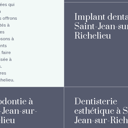
ées qui
n
Implant denta
s offrons
Saint-Jean-su
tés à
les
Richelieu
osons à
nts
 faire
isée à
.
res
chelieu.
dontie à
Dentisterie
-Jean-sur-
esthétique à S
lieu
Jean-sur-Rich