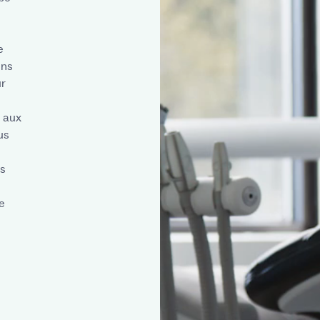
e
ins
ur
t aux
us
es
e