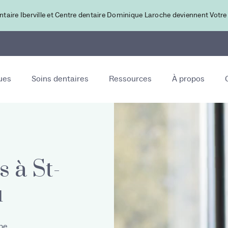
ntaire Iberville et Centre dentaire Dominique Laroche deviennent Votre
ues
Soins dentaires
Ressources
À propos
s à St-
u
upe