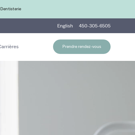
 Dentisterie
En
glish
450-305-6505
Carrières
Prendre rendez-vous