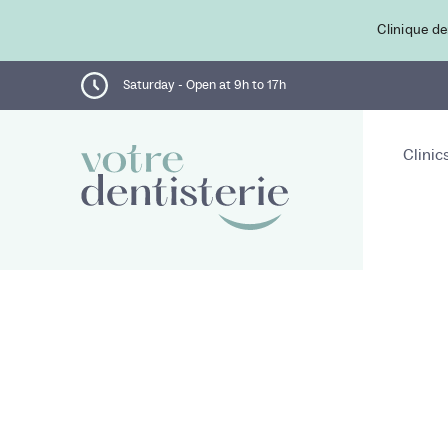
Clinique de
Saturday - Open at 9h to 17h
Clinic