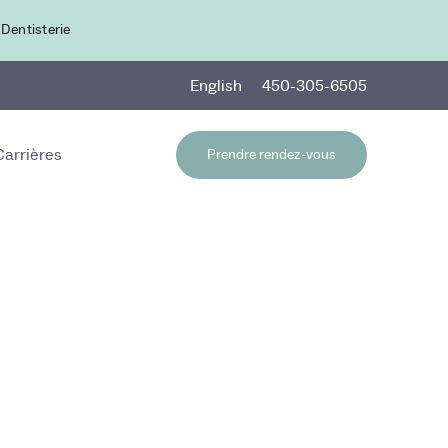
 Dentisterie
En
glish
450-305-6505
Carrières
Prendre rendez-vous