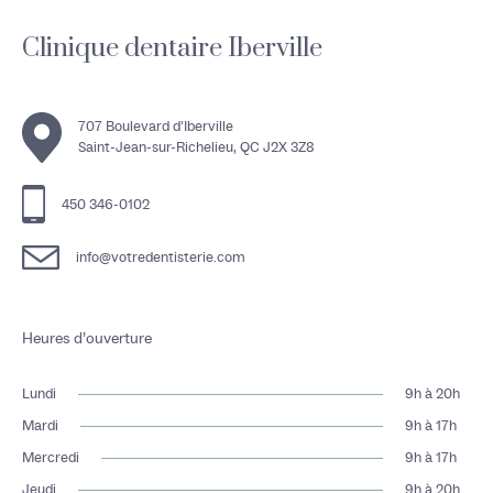
Clinique dentaire Iberville
707 Boulevard d’Iberville
Saint-Jean-sur-Richelieu, QC J2X 3Z8
450 346-0102
info@votredentisterie.com
Heures d’ouverture
Lundi
9h à 20h
Mardi
9h à 17h
Mercredi
9h à 17h
Jeudi
9h à 20h